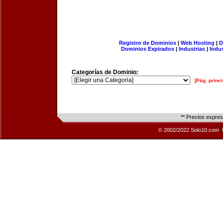
Registro de Dominios
|
Web Hosting
|
D
Dominios Expirados
|
Industrias
|
Indu
Categorías de Dominio:
[Pág. princi
** Precios expre
© 2002/2022 Solo10.com