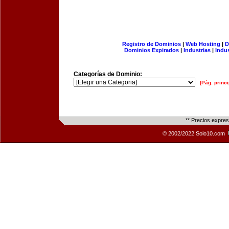
Registro de Dominios
|
Web Hosting
|
D
Dominios Expirados
|
Industrias
|
Indu
Categorías de Dominio:
[Pág. princi
** Precios expre
© 2002/2022 Solo10.com