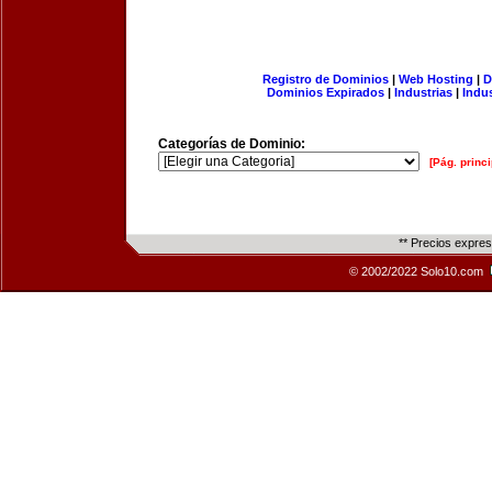
Registro de Dominios
|
Web Hosting
|
D
Dominios Expirados
|
Industrias
|
Indu
Categorías de Dominio:
[Pág. princi
** Precios expre
© 2002/2022 Solo10.com