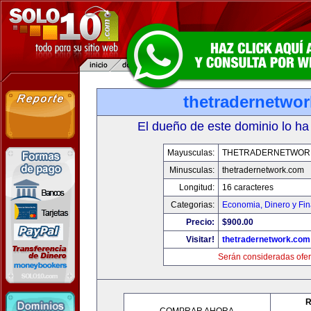
thetradernetwo
El dueño de este dominio lo ha
Mayusculas:
THETRADERNETWOR
Minusculas:
thetradernetwork.com
Longitud:
16 caracteres
Categorias:
Economia, Dinero y Fi
Precio:
$900.00
Visitar!
thetradernetwork.com
Serán consideradas ofer
R