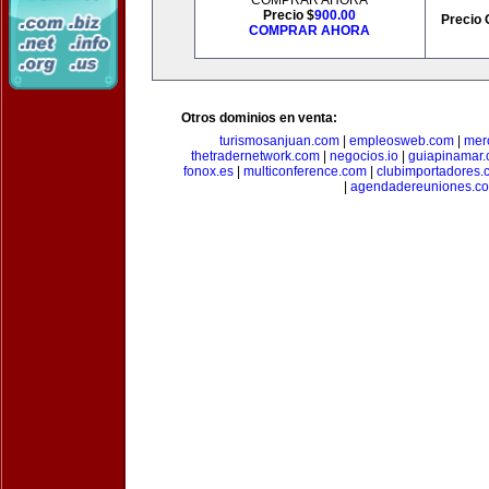
COMPRAR AHORA
Precio $
900.00
Precio 
COMPRAR AHORA
Otros dominios en venta:
turismosanjuan.com
|
empleosweb.com
|
mer
thetradernetwork.com
|
negocios.io
|
guiapinamar
fonox.es
|
multiconference.com
|
clubimportadores.
|
agendadereuniones.c