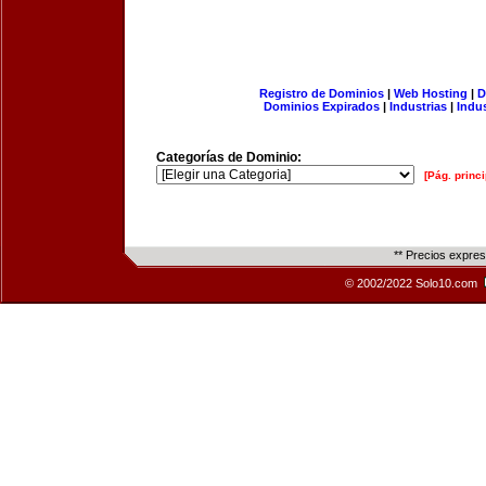
Registro de Dominios
|
Web Hosting
|
D
Dominios Expirados
|
Industrias
|
Indu
Categorías de Dominio:
[Pág. princi
** Precios expre
© 2002/2022 Solo10.com