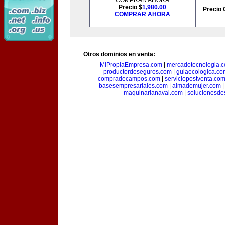
COMPRAR AHORA
Precio $
1,980.00
Precio 
COMPRAR AHORA
Otros dominios en venta:
MiPropiaEmpresa.com
|
mercadotecnologia.
productordeseguros.com
|
guiaecologica.co
compradecampos.com
|
serviciopostventa.co
basesempresariales.com
|
almademujer.com
maquinarianaval.com
|
solucionesde