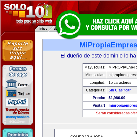
MiPropiaEmpre
El dueño de este dominio lo ha
Mayusculas:
MIPROPIAEMPR
Minusculas:
mipropiaempres
Longitud:
15 caracteres
Categorias:
Sin Clasificar
Precio:
$1,980.00
Visitar!
mipropiaempre
Serán consideradas ofer
R