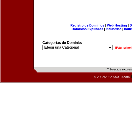
Registro de Dominios
|
Web Hosting
|
D
Dominios Expirados
|
Industrias
|
Indu
Categorías de Dominio:
[Pág. princi
** Precios expre
© 2002/2022 Solo10.com