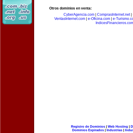
Otros dominios en venta:
CyberAgencia.com
|
ComprasInternet.net
|
VentasInternet.com
|
e-Oficina.com
|
e-Turismo.
IndicesFinancieros.co
Registro de Dominios
|
Web Hosting
|
D
Dominios Expirados
|
Industrias
|
Indu