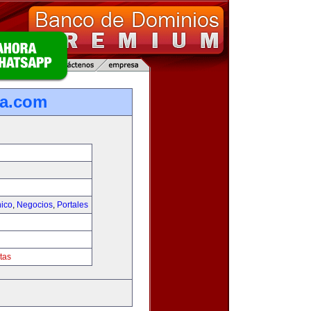
ca.com
nico
,
Negocios
,
Portales
tas