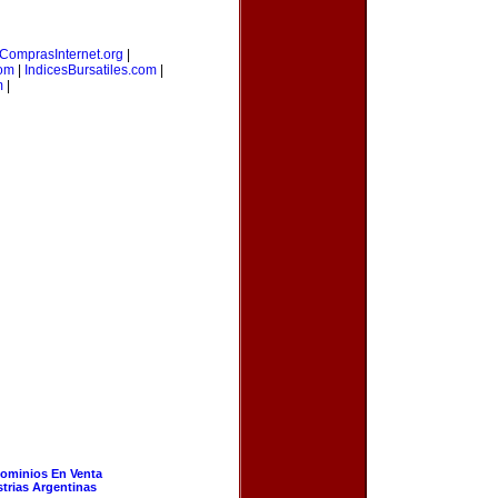
ComprasInternet.org
|
com
|
IndicesBursatiles.com
|
m
|
ominios En Venta
strias Argentinas