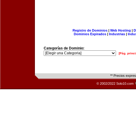
Registro de Dominios
|
Web Hosting
|
D
Dominios Expirados
|
Industrias
|
Indu
Categorías de Dominio:
[Pág. princi
** Precios expre
© 2002/2022 Solo10.com