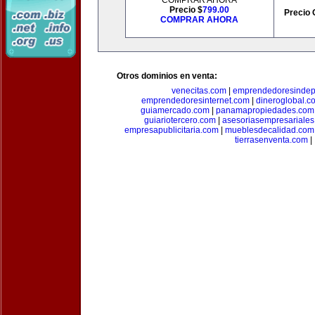
COMPRAR AHORA
Precio $
799.00
Precio 
COMPRAR AHORA
Otros dominios en venta:
venecitas.com
|
emprendedoresindep
emprendedoresinternet.com
|
dineroglobal.c
guiamercado.com
|
panamapropiedades.com
guiariotercero.com
|
asesoriasempresariale
empresapublicitaria.com
|
mueblesdecalidad.com
tierrasenventa.com
|