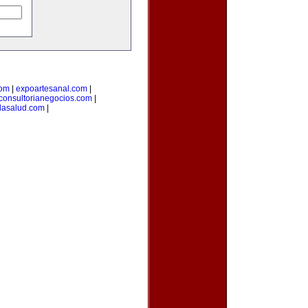
com
|
expoartesanal.com
|
consultorianegocios.com
|
lasalud.com
|