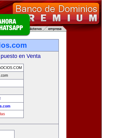
ios.com
 puesto en Venta
GOCIOS.COM
s.com
!
os.com
tas