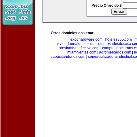
Precio Ofrecido $
Otros dominios en venta:
expohardware.com
|
hoteles365.com
|
m
viviendaenalquiler.com
|
empresadesdecasa.co
prestamoenefectivo.com
|
comprasnocturnas.
miamiventas.com
|
agromercados.com
|
b
capacitandonos.com
|
comercializadoraindustrial.c
|