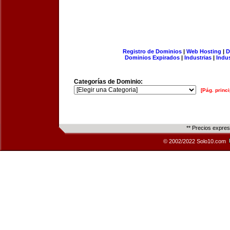
Registro de Dominios
|
Web Hosting
|
D
Dominios Expirados
|
Industrias
|
Indu
Categorías de Dominio:
[Pág. princi
** Precios expre
© 2002/2022 Solo10.com