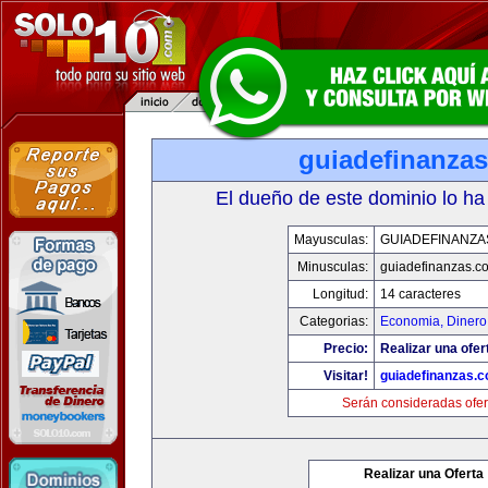
guiadefinanza
El dueño de este dominio lo ha
Mayusculas:
GUIADEFINANZA
Minusculas:
guiadefinanzas.c
Longitud:
14 caracteres
Categorias:
Economia, Dinero
Precio:
Realizar una ofer
Visitar!
guiadefinanzas.
Serán consideradas ofer
Realizar una Oferta