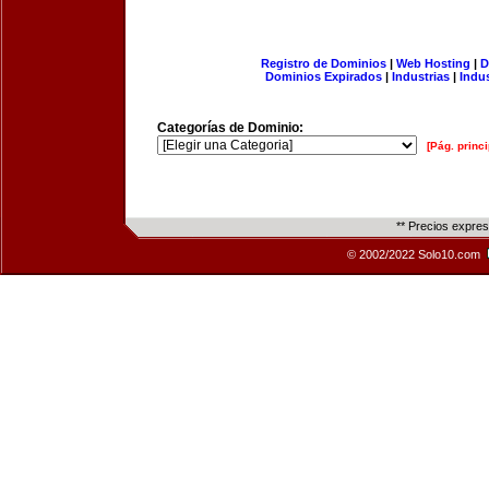
Registro de Dominios
|
Web Hosting
|
D
Dominios Expirados
|
Industrias
|
Indu
Categorías de Dominio:
[Pág. princi
** Precios expre
© 2002/2022 Solo10.com