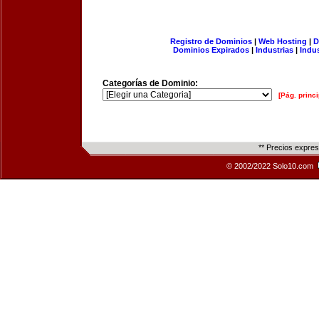
Registro de Dominios
|
Web Hosting
|
D
Dominios Expirados
|
Industrias
|
Indu
Categorías de Dominio:
[Pág. princi
** Precios expre
© 2002/2022 Solo10.com