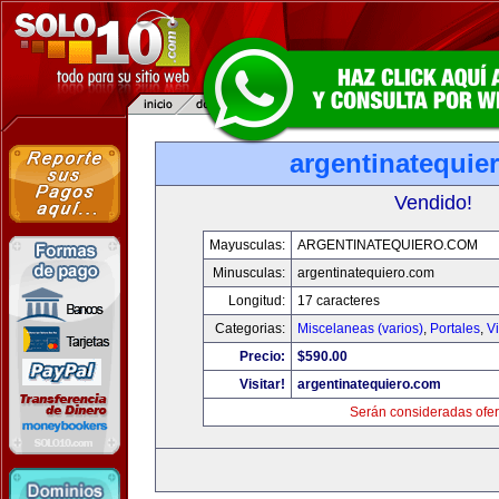
argentinatequie
Vendido!
Mayusculas:
ARGENTINATEQUIERO.COM
Minusculas:
argentinatequiero.com
Longitud:
17 caracteres
Categorias:
Miscelaneas (varios)
,
Portales
,
V
Precio:
$590.00
Visitar!
argentinatequiero.com
Serán consideradas ofer