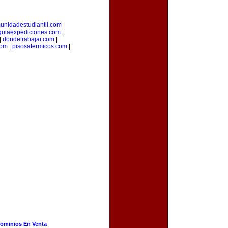
unidadestudiantil.com
|
guiaexpediciones.com
|
|
dondetrabajar.com
|
com
|
pisosatermicos.com
|
ominios En Venta