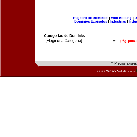
Registro de Dominios
|
Web Hosting
|
D
Dominios Expirados
|
Industrias
|
Indu
Categorías de Dominio:
[Pág. princi
** Precios expre
© 2002/2022 Solo10.com