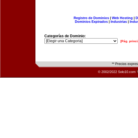
Registro de Dominios
|
Web Hosting
|
D
Dominios Expirados
|
Industrias
|
Indu
Categorías de Dominio:
[Pág. princi
** Precios expre
© 2002/2022 Solo10.com