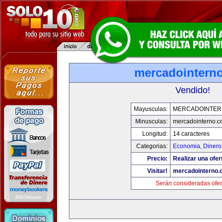
mercadointern
Vendido!
Mayusculas:
MERCADOINTER
Minusculas:
mercadointerno.
Longitud:
14 caracteres
Categorias:
Economia, Dinero
Precio:
Realizar una ofer
Visitar!
mercadointerno.
Serán consideradas ofer