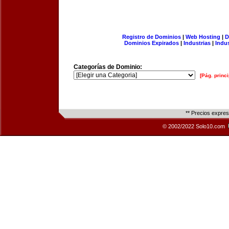
Registro de Dominios
|
Web Hosting
|
D
Dominios Expirados
|
Industrias
|
Indu
Categorías de Dominio:
[Pág. princi
** Precios expre
© 2002/2022 Solo10.com