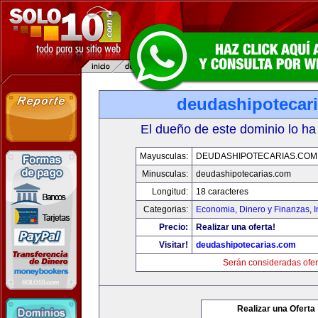
deudashipotecar
El dueño de este dominio lo ha
Mayusculas:
DEUDASHIPOTECARIAS.COM
Minusculas:
deudashipotecarias.com
Longitud:
18 caracteres
Categorias:
Economia, Dinero y Finanzas
,
Precio:
Realizar una oferta!
Visitar!
deudashipotecarias.com
Serán consideradas ofer
Realizar una Oferta