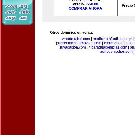
COMPRAR AHORA
Precio $
550.00
Precio 
COMPRAR AHORA
Otros dominios en venta:
webdefutbol.com
|
medicinainfantil.com
|
pub
publicidadparamoviles.com
|
carrosenoferta.co
suvacacion.com
|
nicaraguacompras.com
|
pr
zonademedios.com
|