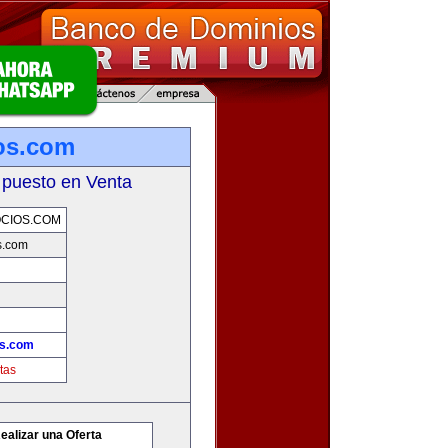
os.com
 puesto en Venta
CIOS.COM
s.com
os.com
tas
ealizar una Oferta