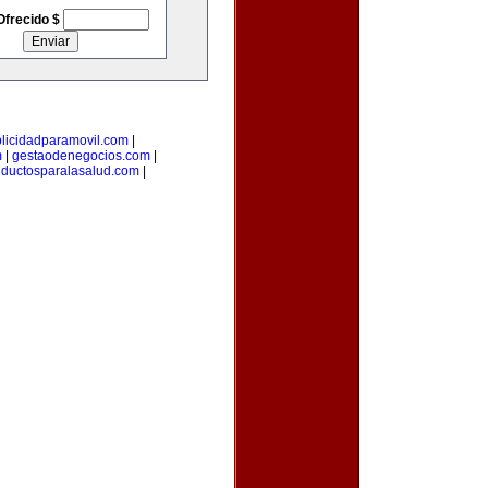
Ofrecido $
licidadparamovil.com
|
m
|
gestaodenegocios.com
|
uductosparalasalud.com
|