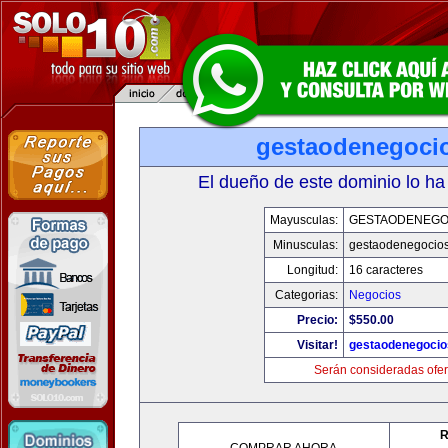
gestaodenegoci
El dueño de este dominio lo ha
Mayusculas:
GESTAODENEGO
Minusculas:
gestaodenegocio
Longitud:
16 caracteres
Categorias:
Negocios
Precio:
$550.00
Visitar!
gestaodenegoci
Serán consideradas ofer
R