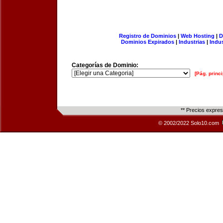
Registro de Dominios
|
Web Hosting
|
D
Dominios Expirados
|
Industrias
|
Indu
Categorías de Dominio:
[Pág. princi
** Precios expre
© 2002/2022 Solo10.com