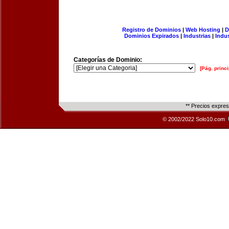
Registro de Dominios
|
Web Hosting
|
D
Dominios Expirados
|
Industrias
|
Indu
Categorías de Dominio:
[Pág. princi
** Precios expre
© 2002/2022 Solo10.com