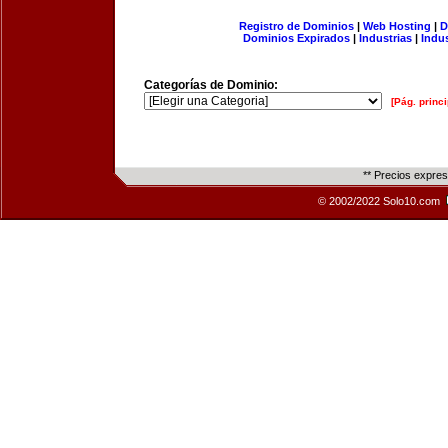
Registro de Dominios
|
Web Hosting
|
D
Dominios Expirados
|
Industrias
|
Indu
Categorías de Dominio:
[Pág. princi
** Precios expre
© 2002/2022 Solo10.com