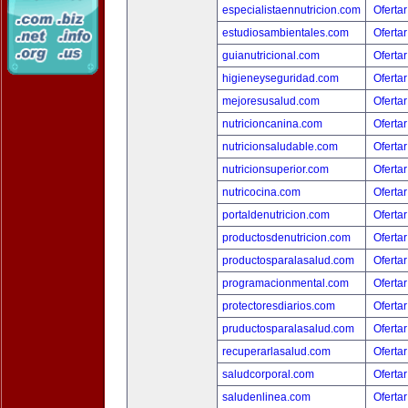
especialistaennutricion.com
Ofertar
estudiosambientales.com
Ofertar
guianutricional.com
Ofertar
higieneyseguridad.com
Ofertar
mejoresusalud.com
Ofertar
nutricioncanina.com
Ofertar
nutricionsaludable.com
Ofertar
nutricionsuperior.com
Ofertar
nutricocina.com
Ofertar
portaldenutricion.com
Ofertar
productosdenutricion.com
Ofertar
productosparalasalud.com
Ofertar
programacionmental.com
Ofertar
protectoresdiarios.com
Ofertar
pruductosparalasalud.com
Ofertar
recuperarlasalud.com
Ofertar
saludcorporal.com
Ofertar
saludenlinea.com
Ofertar