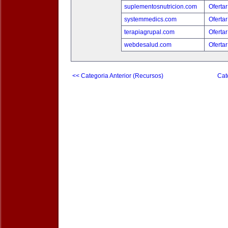
suplementosnutricion.com
Ofertar
systemmedics.com
Ofertar
terapiagrupal.com
Ofertar
webdesalud.com
Ofertar
<< Categoria Anterior (Recursos)
Cat